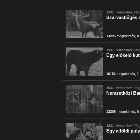
1931. november
, Mag
Szarvasbőgés a 
13295
megtekintés
,
0
1931. november
, Mag
Egy előkelő kut
16156
megtekintés
,
1
1931. december
, Mag
Nemzetközi Bar
13305
megtekintés
,
0
1931. december
, Mag
Egy alföldi pul