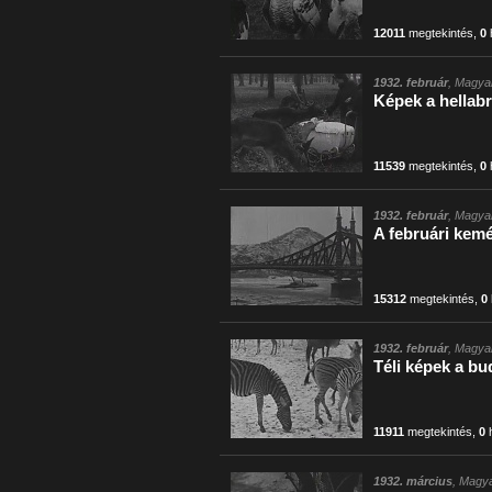
12011
megtekintés
,
0
1932. február
, Magyar
Képek a hellabr
11539
megtekintés
,
0
1932. február
, Magyar
A februári kemé
15312
megtekintés
,
0
1932. február
, Magyar
Téli képek a bu
11911
megtekintés
,
0
h
1932. március
, Magya