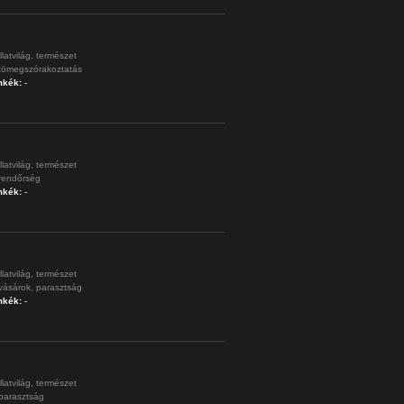
llatvilág,
természet
tömegszórakoztatás
mkék:
-
llatvilág,
természet
rendőrség
mkék:
-
llatvilág,
természet
vásárok,
parasztság
mkék:
-
llatvilág,
természet
parasztság