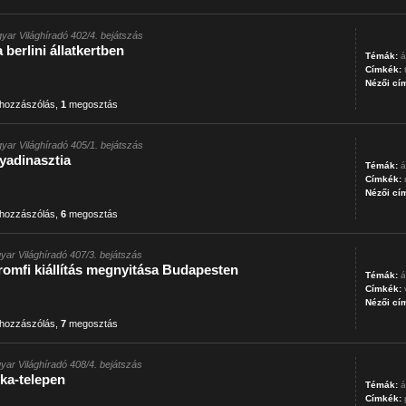
yar Világhíradó 402/4. bejátszás
berlini állatkertben
Témák:
á
Címkék:
Nézői cí
hozzászólás
,
1
megosztás
yar Világhíradó 405/1. bejátszás
yadinasztia
Témák:
á
Címkék:
Nézői cí
hozzászólás
,
6
megosztás
yar Világhíradó 407/3. bejátszás
omfi kiállítás megnyitása Budapesten
Témák:
á
Címkék:
Nézői cí
hozzászólás
,
7
megosztás
yar Világhíradó 408/4. bejátszás
yka-telepen
Témák:
á
Címkék: