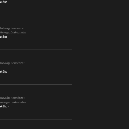
mkék:
-
llatvilág,
természet
tömegszórakoztatás
mkék:
-
llatvilág,
természet
-
mkék:
-
llatvilág,
természet
tömegszórakoztatás
mkék:
-