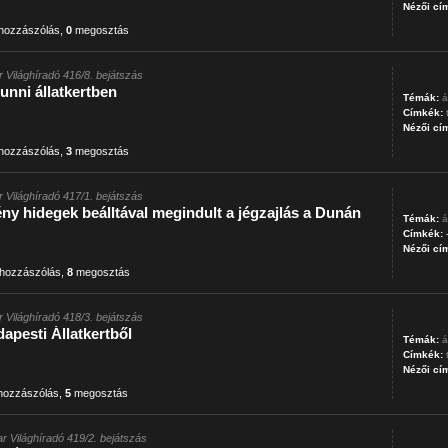
Nézői cí
hozzászólás
,
0
megosztás
 Világhíradó 416/8. bejátszás
unni állatkertben
Témák:
á
Címkék:
Nézői cí
hozzászólás
,
3
megosztás
 Világhíradó 417/1. bejátszás
ny hidegek beálltával megindult a jégzajlás a Dunán
Témák:
á
Címkék:
Nézői cí
hozzászólás
,
8
megosztás
 Világhíradó 418/3. bejátszás
dapesti Állatkertből
Témák:
á
Címkék:
Nézői cí
ozzászólás
,
5
megosztás
r Világhíradó 419/2. bejátszás