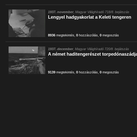
1937. november
, Magyar Világhíradó 718/8. bejátszás
Lengyel hadgyakorlat a Keleti tengeren
8936
megtekintés
,
0
hozzászólás
,
0
megosztás
1937. december
, Magyar Világhíradó 720/8. bejátszás
A német haditengerészet torpedónaszádja
9139
megtekintés
,
0
hozzászólás
,
0
megosztás