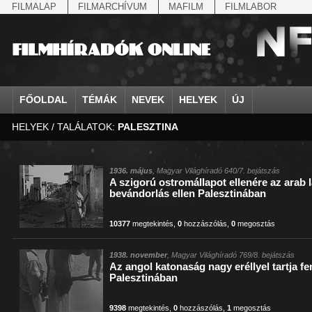
FILMALAP
FILMARCHÍVUM
MAFILM
FILMLABOR
FŐOLDAL
TÉMÁK
NEVEK
HELYEK
ÚJ
HELYEK / TALÁLATOK:
PALESZTINA
agrárium
IV. Béla, magyar királ...
Aarau
állatvilág
Aczél Ilona
Addisz-Abeba
Antikomintern Pakt
Ahn Eak-tai
Aintree
államfő
Aarons-Hughes, Ruth
Abapuszta
amerikai magyarok
Ádám Zoltán
Adony
antiszemitizmus
Aimone savoya-aosta
Aknaszlatina
államfő
Abay Nemes Oszkár
Abesszínia
Anschluss
Ady Endre
Adria
április 4.
Aimone spoletoi her
Akszum
államosítás
Abe Nobuyuki
Abony
antant
Agárdi Gábor
Adua
április 4.
Albert Ferenc
Alag
1936. május
, Magyar Világhíradó 640/7. bejátszás
A szigorú ostromállapot ellenére az arab 
Állatkert
Aczél György
Ácsteszér
antant
Ágotai Géza, dr.
Afrika
arisztokrácia
Albert Ferenc Habsbu
Albánia
bevándorlás ellen Palesztinában
10377
megtekintés
,
0
hozzászólás
,
0
megosztás
1938. november
, Magyar Világhíradó 769/8. bejátszás
Az angol katonaság nagy eréllyel tartja f
Palesztinában
9398
megtekintés
,
0
hozzászólás
,
1
megosztás