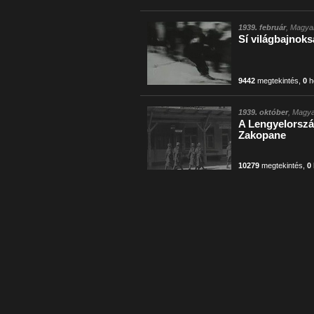
1939. február
, Magyar
Sí világbajnok
9442
megtekintés
,
0
h
1939. október
, Magya
A Lengyelorszá
Zakopane
10279
megtekintés
,
0