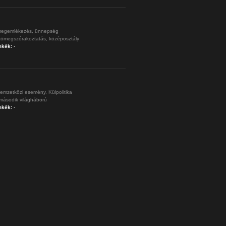
egemlékezés,
ünnepség
tömegszórakoztatás,
középosztály
mkék:
-
emzetközi esemény,
Külpolitika
második világháború
mkék:
-