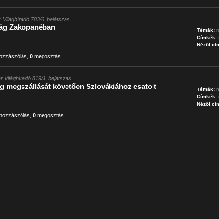
 Világhíradó 783/6. bejátszás
ság Zakopanéban
Témák:
m
Címkék:
Nézői cí
ozzászólás
,
0
megosztás
r Világhíradó 819/3. bejátszás
g megszállását követően Szlovákiához csatolt
Témák:
n
Címkék:
Nézői cí
hozzászólás
,
0
megosztás