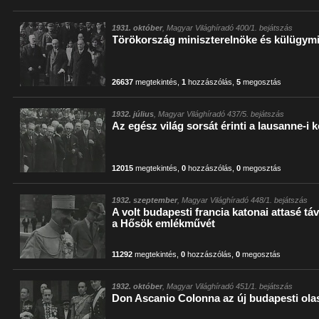
1931. október
, Magyar Világhíradó 400/1. bejátszás
Törökország miniszterelnöke és külügym
26637
megtekintés
,
1
hozzászólás
,
5
megosztás
1932. július
, Magyar Világhíradó 437/5. bejátszás
Az egész világ sorsát érinti a lausanne-i 
12015
megtekintés
,
0
hozzászólás
,
0
megosztás
1932. szeptember
, Magyar Világhíradó 448/1. bejátszás
A volt budapesti francia katonai attasé 
a Hősök emlékművét
11292
megtekintés
,
0
hozzászólás
,
0
megosztás
1932. október
, Magyar Világhíradó 451/1. bejátszás
Don Ascanio Colonna az új budapesti ola