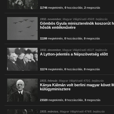
11746
megtekintés
,
0
hozzászólás
,
2
megosztás
1932. november
, Magyar Világhíradó 456/8. bejátszás
Gömbös Gyula miniszterelnök koszorút 
hősök emlékművére
11188
megtekintés
,
0
hozzászólás
,
0
megosztás
1932. december
, Magyar Világhíradó 461/7. bejátszás
A Lytton-jelentés a Népszövetség előtt
11174
megtekintés
,
0
hozzászólás
,
0
megosztás
1933. február
, Magyar Világhíradó 470/1. bejátszás
Kánya Kálmán volt berlini magyar követ 
külügyminisztere
23320
megtekintés
,
0
hozzászólás
,
3
megosztás
1933. március
, Magyar Világhíradó 474/8. bejátszás