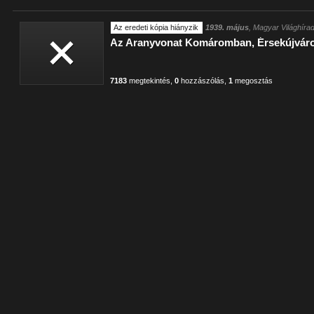
Az eredeti kópia hiányzik
1939. május
, Magyar Világhíra
Az Aranyvonat Komáromban, Érsekújváro
7183
megtekintés
,
0
hozzászólás
,
1
megosztás