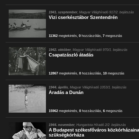
1941. szeptember
, Magyar Világhíradó 917/2. bejátszás
Vizi cserkésztábor Szentendrén
11362
megtekintés
,
0
hozzászólás
,
7
megosztás
1942. október
, Magyar Világhíradó 970/1. bejátszás
Csapatzászló átadás
12867
megtekintés
,
0
hozzászólás
,
10
megosztás
1944. április
, Magyar Világhíradó 1053/1. bejátszás
Áradás a Dunán
15962
megtekintés
,
0
hozzászólás
,
6
megosztás
1944. november
, Hungarista Híradó 2/2. bejátszás
A Budapest székesfőváros közkórházaina
szükségkórháza