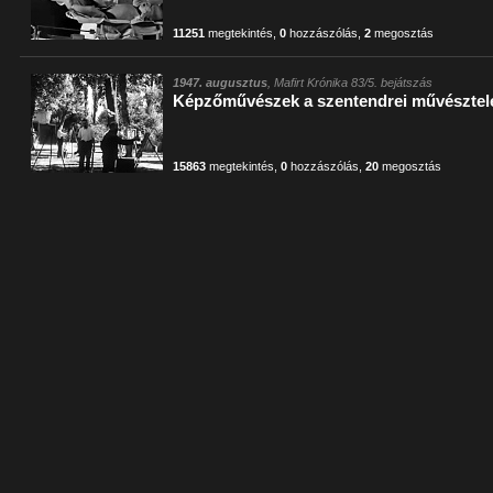
11251
megtekintés
,
0
hozzászólás
,
2
megosztás
1947. augusztus
, Mafirt Krónika 83/5. bejátszás
Képzőművészek a szentendrei művészte
15863
megtekintés
,
0
hozzászólás
,
20
megosztás