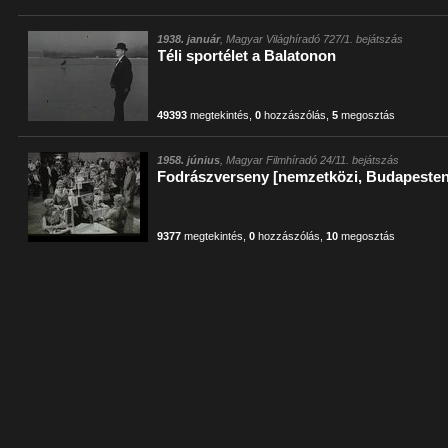
1938. január
, Magyar Világhíradó 727/1. bejátszás
Téli sportélet a Balatonon
49393
megtekintés
,
0
hozzászólás
,
5
megosztás
1958. június
, Magyar Filmhíradó 24/11. bejátszás
Fodrászverseny [nemzetközi, Budapesten
9377
megtekintés
,
0
hozzászólás
,
10
megosztás