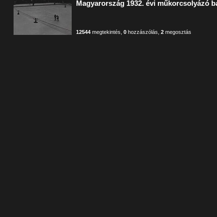
Magyarország 1932. évi műkorcsolyázó ba
12544
megtekintés
,
0
hozzászólás
,
2
megosztás