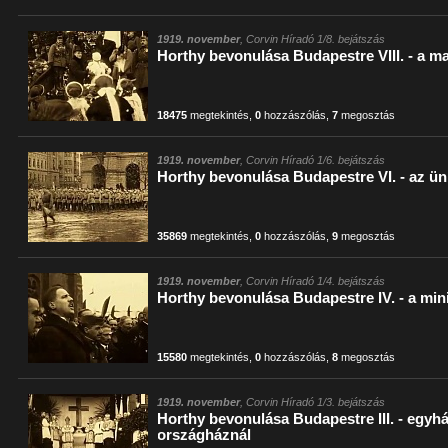
1919. november
, Corvin Híradó 1/8. bejátszás
Horthy bevonulása Budapestre VIII. - a m
18475
megtekintés
,
0
hozzászólás
,
7
megosztás
1919. november
, Corvin Híradó 1/6. bejátszás
Horthy bevonulása Budapestre VI. - az ü
35869
megtekintés
,
0
hozzászólás
,
9
megosztás
1919. november
, Corvin Híradó 1/4. bejátszás
Horthy bevonulása Budapestre IV. - a min
15580
megtekintés
,
0
hozzászólás
,
8
megosztás
1919. november
, Corvin Híradó 1/3. bejátszás
Horthy bevonulása Budapestre III. - egyh
országháznál