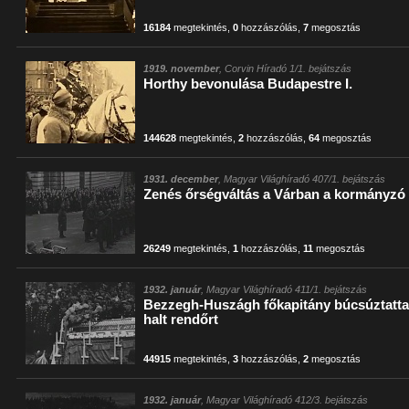
16184
megtekintés
,
0
hozzászólás
,
7
megosztás
1919. november
, Corvin Híradó 1/1. bejátszás
Horthy bevonulása Budapestre I.
144628
megtekintés
,
2
hozzászólás
,
64
megosztás
1931. december
, Magyar Világhíradó 407/1. bejátszás
Zenés őrségváltás a Várban a kormányzó
26249
megtekintés
,
1
hozzászólás
,
11
megosztás
1932. január
, Magyar Világhíradó 411/1. bejátszás
Bezzegh-Huszágh főkapitány búcsúztatta S
halt rendőrt
44915
megtekintés
,
3
hozzászólás
,
2
megosztás
1932. január
, Magyar Világhíradó 412/3. bejátszás