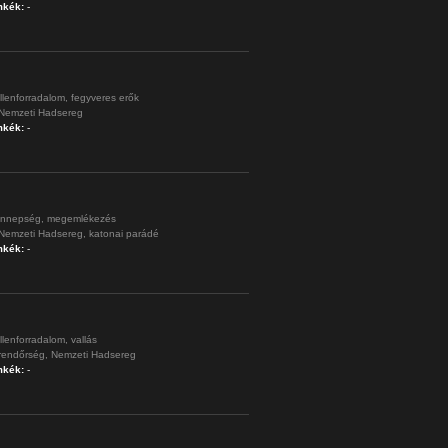
mkék:
-
llenforradalom,
fegyveres erők
Nemzeti Hadsereg
mkék:
-
nnepség,
megemlékezés
Nemzeti Hadsereg,
katonai parádé
mkék:
-
llenforradalom,
vallás
rendőrség,
Nemzeti Hadsereg
mkék:
-