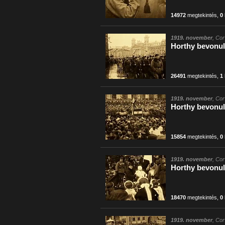
14972
megtekintés
,
0
1919. november
, Cor
Horthy bevonul
26491
megtekintés
,
1
1919. november
, Cor
Horthy bevonulá
15854
megtekintés
,
0
1919. november
, Cor
Horthy bevonulá
18470
megtekintés
,
0
1919. november
, Cor