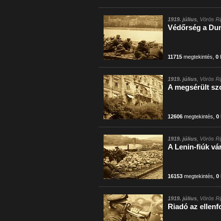
1919. július
, Vörös Ri
Védőrség a Du
11715
megtekintés
,
0
1919. július
, Vörös Ri
A megsérült sz
12606
megtekintés
,
0
1919. július
, Vörös Ri
A Lenin-fiúk vá
16153
megtekintés
,
0
1919. július
, Vörös Ri
Riadó az ellen