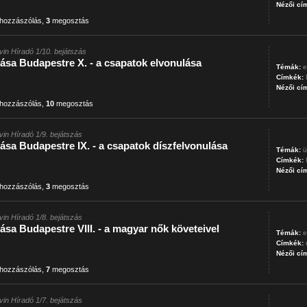
Nézői cí
hozzászólás
,
3
megosztás
vin Híradó 1/10. bejátszás
ása Budapestre X. - a csapatok elvonulása
Témák:
e
Címkék:
Nézői cí
hozzászólás
,
10
megosztás
vin Híradó 1/9. bejátszás
sa Budapestre IX. - a csapatok díszfelvonulása
Témák:
ü
Címkék:
Nézői cí
hozzászólás
,
3
megosztás
vin Híradó 1/8. bejátszás
sa Budapestre VIII. - a magyar nők követeivel
Témák:
e
Címkék:
Nézői cí
hozzászólás
,
7
megosztás
vin Híradó 1/7. bejátszás