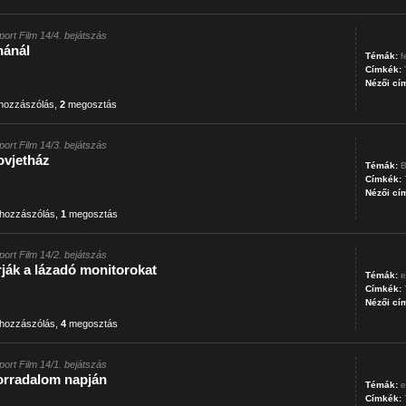
port Film 14/4. bejátszás
nánál
Témák:
f
Címkék:
Nézői cí
hozzászólás
,
2
megosztás
port Film 14/3. bejátszás
ovjetház
Témák:
B
Címkék:
Nézői cí
hozzászólás
,
1
megosztás
port Film 14/2. bejátszás
rják a lázadó monitorokat
Témák:
e
Címkék:
Nézői cí
hozzászólás
,
4
megosztás
port Film 14/1. bejátszás
forradalom napján
Témák:
e
Címkék: