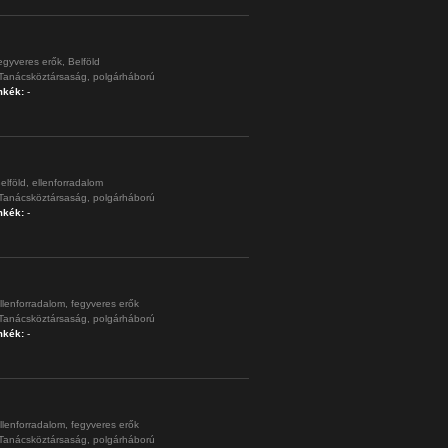
egyveres erők,
Belföld
Tanácsköztársaság,
polgárháború
mkék:
-
elföld,
ellenforradalom
Tanácsköztársaság,
polgárháború
mkék:
-
llenforradalom,
fegyveres erők
Tanácsköztársaság,
polgárháború
mkék:
-
llenforradalom,
fegyveres erők
Tanácsköztársaság,
polgárháború