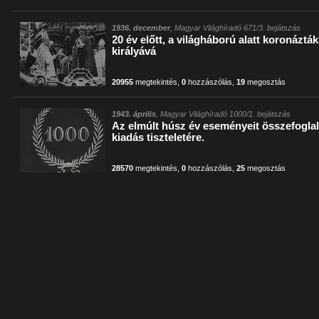
1936. december
, Magyar Világhíradó 671/3. bejátszás
20 év előtt, a világháború alatt koronáztá
királyává
20955
megtekintés
,
0
hozzászólás
,
19
megosztás
1943. április
, Magyar Világhíradó 1000/1. bejátszás
Az elmúlt húsz év eseményeit összefoglal
kiadás tiszteletére.
28570
megtekintés
,
0
hozzászólás
,
25
megosztás