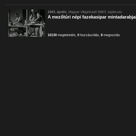
1943. április
, Magyar Világhíradó 998/3. bejátszás
A mezőtúri népi fazekasipar mintadarabja
10130
megtekintés
,
0
hozzászólás
,
8
megosztás