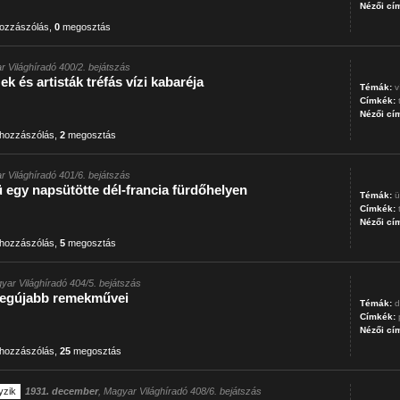
Nézői cí
ozzászólás
,
0
megosztás
r Világhíradó 400/2. bejátszás
k és artisták tréfás vízi kabaréja
Témák:
v
Címkék:
Nézői cí
hozzászólás
,
2
megosztás
r Világhíradó 401/6. bejátszás
 egy napsütötte dél-francia fürdőhelyen
Témák:
ü
Címkék:
Nézői cí
hozzászólás
,
5
megosztás
yar Világhíradó 404/5. bejátszás
 legújabb remekművei
Témák:
d
Címkék:
Nézői cí
hozzászólás
,
25
megosztás
yzik
1931. december
, Magyar Világhíradó 408/6. bejátszás