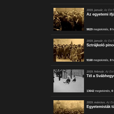
1919. január
, Az Est 
Az egyetemi if
9829
megtekintés
,
0
h
1919. január
, Az Est 
Sztrájkoló pinc
9168
megtekintés
,
0
h
1919. február
, Az Est
Tél a Svábhegy
13642
megtekintés
,
0
1919. március
, Az Es
Egyetemisták t