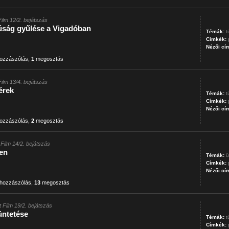
Film 12/2. bejátszás
júság gyűlése a Vigadóban
Témák:
t
Címkék:
Nézői cí
ozzászólás
,
1
megosztás
Film 13/4. bejátszás
érek
Témák:
t
Címkék:
Nézői cí
ozzászólás
,
2
megosztás
 Film 14/2. bejátszás
en
Témák:
ü
Címkék:
Nézői cí
hozzászólás
,
13
megosztás
t Film 19/2. bejátszás
üntetése
Témák:
t
Címkék: