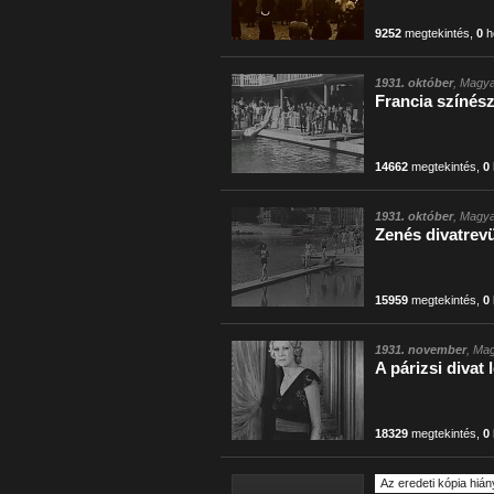
9252
megtekintés
,
0
h
1931. október
, Magya
Francia színésze
14662
megtekintés
,
0
1931. október
, Magya
Zenés divatrevü
15959
megtekintés
,
0
1931. november
, Mag
A párizsi divat
18329
megtekintés
,
0
Az eredeti kópia hián