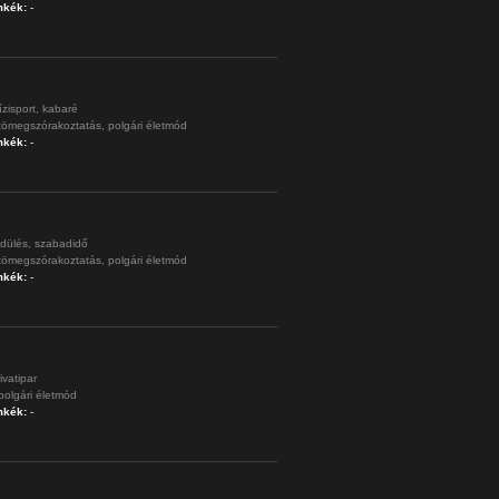
mkék:
-
ízisport,
kabaré
tömegszórakoztatás,
polgári életmód
mkék:
-
dülés,
szabadidő
tömegszórakoztatás,
polgári életmód
mkék:
-
ivatipar
polgári életmód
mkék:
-