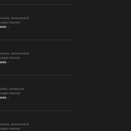
üntetés,
demonstráció
polgári életmód
mkék:
-
üntetés,
demonstráció
polgári életmód
mkék:
-
dülés,
szórakozás
polgári életmód
mkék:
-
üntetés,
demonstráció
polgári életmód