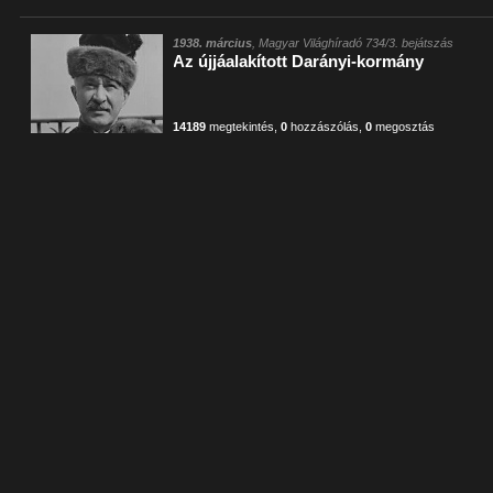
1938. március
, Magyar Világhíradó 734/3. bejátszás
Az újjáalakított Darányi-kormány
14189
megtekintés
,
0
hozzászólás
,
0
megosztás