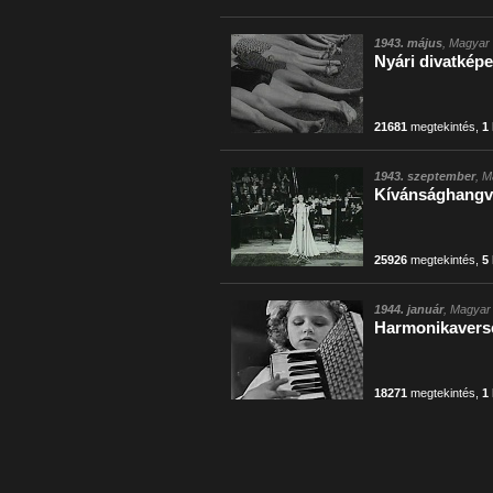
1943. május
, Magyar 
Nyári divatkép
21681
megtekintés
,
1
1943. szeptember
, M
Kívánsághangve
25926
megtekintés
,
5
1944. január
, Magyar 
Harmonikaverse
18271
megtekintés
,
1