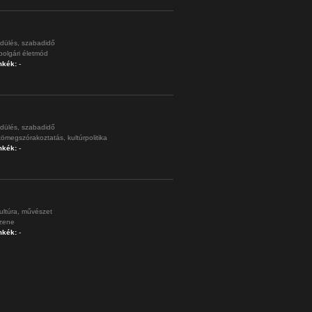
dülés,
szabadidő
polgári életmód
mkék:
-
dülés,
szabadidő
tömegszórakoztatás,
kultúrpolitika
mkék:
-
ultúra,
művészet
zene
mkék:
-