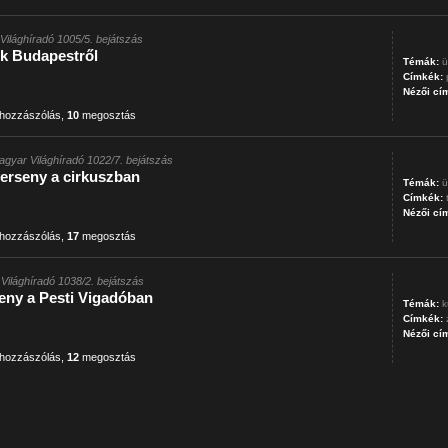
Világhíradó 1005/5. bejátszás
ek Budapestről
Témák:
ü
Címkék:
Nézői cí
hozzászólás
,
10
megosztás
agyar Világhíradó 1022/7. bejátszás
rseny a cirkuszban
Témák:
ü
Címkék:
Nézői cí
hozzászólás
,
17
megosztás
Világhíradó 1038/2. bejátszás
ny a Pesti Vigadóban
Témák:
k
Címkék:
Nézői cí
hozzászólás
,
12
megosztás