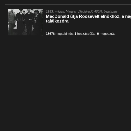
1933. május
, Magyar Világhíradó 480/4. bejátszás
MacDonald útja Roosevelt elnökhöz, a na
találkozóra
18676
megtekintés
,
1
hozzászólás
,
0
megosztás