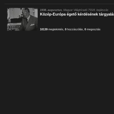
1938. augusztus
, Magyar Világhíradó 755/8. bejátszás
Közép-Európa égető kérdésének tárgyal
10139
megtekintés
,
0
hozzászólás
,
0
megosztás