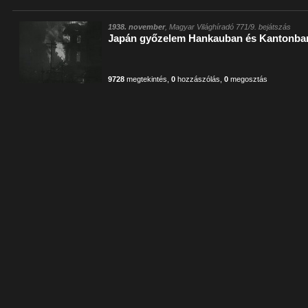
1938. november
, Magyar Világhíradó 771/9. bejátszás
Japán győzelem Hankauban és Kantonba
9728
megtekintés
,
0
hozzászólás
,
0
megosztás