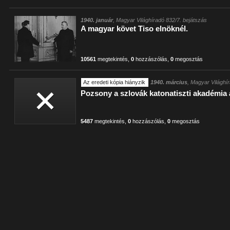
1940. január
, Magyar Világhíradó 832/7. bejátszás
A magyar követ Tiso elnöknél.
10561
megtekintés
,
0
hozzászólás
,
0
megosztás
Az eredeti kópia hiányzik
1940. március
, Magyar Világhí
Pozsony a szlovák katonatiszti akadémia 
5487
megtekintés
,
0
hozzászólás
,
0
megosztás