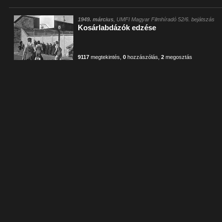
1949. március
, UMFI Magyar Filmhíradó 52/6. bejátszás
Kosárlabdázók edzése
9117
megtekintés
,
0
hozzászólás
,
2
megosztás