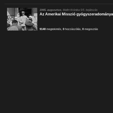
1945. augusztus
, Mafirt Krónika 5/5. bejátszás
Az Amerikai Misszió gyógyszeradomány
9148
megtekintés
,
0
hozzászólás
,
0
megosztás