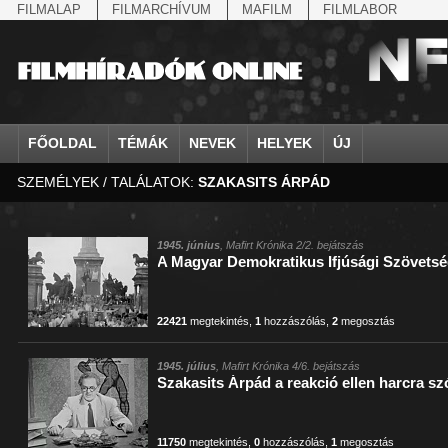
FILMALAP
FILMARCHÍVUM
MAFILM
FILMLABOR
FŐOLDAL
TÉMÁK
NEVEK
HELYEK
ÚJ
SZEMÉLYEK / TALÁLATOK:
SZAKASITS ÁRPÁD
agrárium
IV. Béla, magyar királ...
Aarau
állatvilág
Aczél Ilona
Addisz-Abeba
Antikomintern Pakt
Ahn Eak-tai
Aintree
államfő
Aarons-Hughes, Ruth
Abapuszta
amerikai magyarok
Ádám Zoltán
Adony
antiszemitizmus
Aimone savoya-aosta
Aknaszlatina
államfő
Abay Nemes Oszkár
Abesszínia
Anschluss
Ady Endre
Adria
április 4.
Aimone spoletoi her
Akszum
államosítás
Abe Nobuyuki
Abony
antant
Agárdi Gábor
Adua
április 4.
Albert Ferenc
Alag
1945. június
, Mafirt Krónika 2/2. bejátszás
A Magyar Demokratikus Ifjúsági Szövets
Állatkert
Aczél György
Ácsteszér
antant
Ágotai Géza, dr.
Afrika
arisztokrácia
Albert Ferenc Habsbu
Albánia
22421
megtekintés
,
1
hozzászólás
,
2
megosztás
1945. július
, Mafirt Krónika 4/6. bejátszás
Szakasits Árpád a reakció ellen harcra szól
11750
megtekintés
,
0
hozzászólás
,
1
megosztás