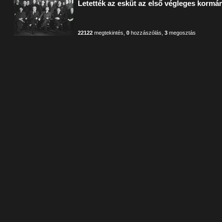
Letették az esküt az első végleges kormán
22122
megtekintés
,
0
hozzászólás
,
3
megosztás