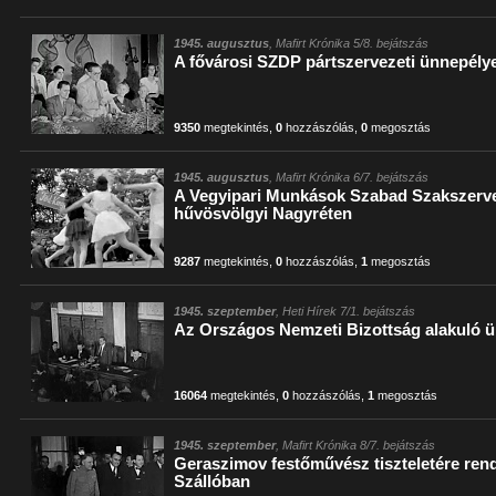
1945. augusztus
, Mafirt Krónika 5/8. bejátszás
A fővárosi SZDP pártszervezeti ünnepély
9350
megtekintés
,
0
hozzászólás
,
0
megosztás
1945. augusztus
, Mafirt Krónika 6/7. bejátszás
A Vegyipari Munkások Szabad Szakszerve
hűvösvölgyi Nagyréten
9287
megtekintés
,
0
hozzászólás
,
1
megosztás
1945. szeptember
, Heti Hírek 7/1. bejátszás
Az Országos Nemzeti Bizottság alakuló ü
16064
megtekintés
,
0
hozzászólás
,
1
megosztás
1945. szeptember
, Mafirt Krónika 8/7. bejátszás
Geraszimov festőművész tiszteletére rend
Szállóban