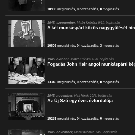
10990
megtekintés
,
0
hozzászólás
,
0
megosztás
1945. szeptember
, Mafirt Krónika 9/11. bejátszás
A két munkáspárt közös nagygyűlését hír
10803
megtekintés
,
0
hozzászólás
,
3
megosztás
1945. október
, Mafirt Krónika 10/8. bejátszás
Fogadás John Hair angol munkáspárti képv
13349
megtekintés
,
0
hozzászólás
,
0
megosztás
1945. november
, Heti Hírek 10/4. bejátszás
Az Új Szó egy éves évfordulója
15281
megtekintés
,
0
hozzászólás
,
0
megosztás
1945. november
, Mafirt Krónika 14/1. bejátszás