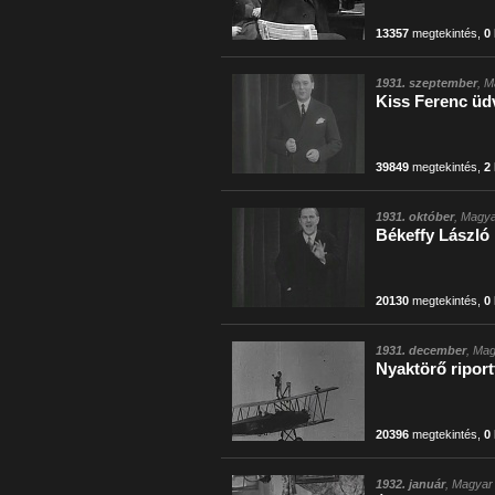
13357
megtekintés
,
0
1931. szeptember
, M
Kiss Ferenc üdv
39849
megtekintés
,
2
1931. október
, Magya
Békeffy László
20130
megtekintés
,
0
1931. december
, Mag
Nyaktörő riport
20396
megtekintés
,
0
1932. január
, Magyar 