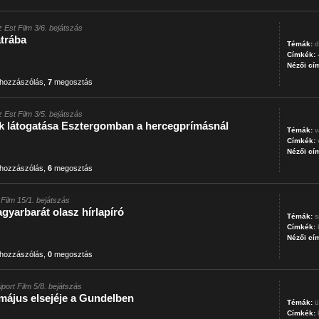
z Est Film 3/6. bejátszás
átrába
Témák:
d
Címkék:
Nézői cí
hozzászólás
,
7
megosztás
z Est Film 3/5. bejátszás
k látogatása Esztergomban a hercegprímásnál
Témák:
v
Címkék:
Nézői cí
hozzászólás
,
6
megosztás
 Film 15/1. bejátszás
agyarbarát olasz hírlapíró
Témák:
s
Címkék:
Nézői cí
hozzászólás
,
0
megosztás
iport Film 5/8. bejátszás
ájus elsejéje a Gundelben
Témák:
ü
Címkék: