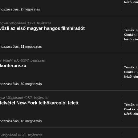
Nézői cí
hozzászólás
,
2
megosztás
agyar Világhíradó 398/1. bejátszás
özli az első magyar hangos filmhíradót
Témák:
t
Címkék:
Nézői cí
hozzászólás
,
31
megosztás
r Világhíradó 400/7. bejátszás
 konferansza
Témák:
k
Címkék:
Nézői cí
hozzászólás
,
30
megosztás
yar Világhíradó 407/7. bejátszás
felvétel New-York felhőkarcolói felett
Témák:
t
Címkék:
Nézői cí
hozzászólás
,
18
megosztás
Világhíradó 412/2. bejátszás