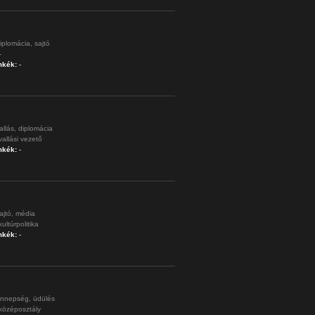
iplomácia,
sajtó
-
mkék:
-
allás,
diplomácia
vallási vezető
mkék:
-
ajtó,
média
kultúrpolitika
mkék:
-
nnepség,
üdülés
középosztály