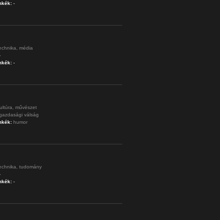
mkék:
-
echnika,
média
-
mkék:
-
ultúra,
művészet
gazdasági válság
mkék:
humor
echnika,
tudomány
-
mkék:
-