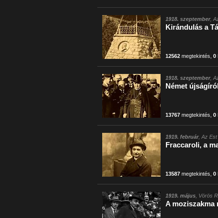
1918. szeptember
, A
Kirándulás a T
12562
megtekintés
,
0
1918. szeptember
, A
Német újságíró
13767
megtekintés
,
0
1919. február
, Az Est
Fraccaroli, a m
13587
megtekintés
,
0
1919. május
, Vörös R
A moziszakma m