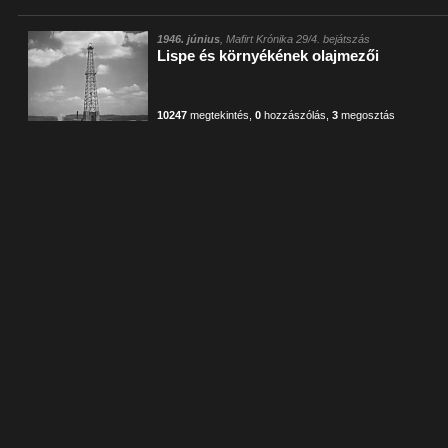
1946. június
, Mafirt Krónika 29/4. bejátszás
Lispe és környékének olajmezői
10247
megtekintés
,
0
hozzászólás
,
3
megosztás