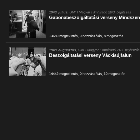
1948. július
, UMFI Magyar Filmhíradó 20/3. bejátszás
Gabonabeszolgáltatási verseny Mindszen
13689
megtekintés
,
0
hozzászólás
,
8
megosztás
1948. augusztus
, UMFI Magyar Filmhíradó 21/3. bejátszás
Beszolgáltatási verseny Váckisújfalun
14442
megtekintés
,
0
hozzászólás
,
10
megosztás