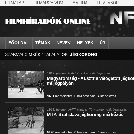
FILMALAP
FILMARCHÍVUM
MAFILM
FILMLABOR
FŐOLDAL
TÉMÁK
NEVEK
HELYEK
ÚJ
SZAKMAI CÍMKÉK / TALÁLATOK:
JÉGKORONG
agrárium
IV. Béla, magyar királ...
Aarau
állatvilág
Aczél Ilona
Addisz-Abeba
Antikomintern Pakt
Ahn Eak-tai
Aintree
államfő
Aarons-Hughes, Ruth
Abapuszta
amerikai magyarok
Ádám Zoltán
Adony
antiszemitizmus
Aimone savoya-aosta
Aknaszlatina
államfő
Abay Nemes Oszkár
Abesszínia
Anschluss
Ady Endre
Adria
április 4.
Aimone spoletoi her
Akszum
államosítás
Abe Nobuyuki
Abony
antant
Agárdi Gábor
Adua
április 4.
Albert Ferenc
Alag
1947. január
, Mafirt Krónika 50/6. bejátszás
Magyarország - Ausztria válogatott jégk
Állatkert
Aczél György
Ácsteszér
antant
Ágotai Géza, dr.
Afrika
arisztokrácia
Albert Ferenc Habsbu
Albánia
műjégpályán
9491
megtekintés
,
0
hozzászólás
,
4
megosztás
1949. január
, UMFI Magyar Filmhíradó 44/8. bejátszás
MTK-Bratislava jégkorong mérkőzés
9170
megtekintés
,
0
hozzászólás
,
0
megosztás