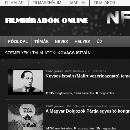
FILMALAP
FILMARCHÍVUM
MAFILM
FILMLABOR
FŐOLDAL
TÉMÁK
NEVEK
HELYEK
ÚJ
SZEMÉLYEK / TALÁLATOK:
KOVÁCS ISTVÁN
agrárium
IV. Béla, magyar királ...
Aarau
állatvilág
Aczél Ilona
Addisz-Abeba
Antikomintern Pakt
Ahn Eak-tai
Aintree
államfő
Aarons-Hughes, Ruth
Abapuszta
amerikai magyarok
Ádám Zoltán
Adony
antiszemitizmus
Aimone savoya-aosta
Aknaszlatina
államfő
Abay Nemes Oszkár
Abesszínia
Anschluss
Ady Endre
Adria
április 4.
Aimone spoletoi her
Akszum
államosítás
Abe Nobuyuki
Abony
antant
Agárdi Gábor
Adua
április 4.
Albert Ferenc
Alag
1947. július
, Mafirt Krónika 75/1. bejátszás
Kovács István (Mafirt vezérigazgató) tem
Állatkert
Aczél György
Ácsteszér
antant
Ágotai Géza, dr.
Afrika
arisztokrácia
Albert Ferenc Habsbu
Albánia
11015
megtekintés
,
0
hozzászólás
,
0
megosztás
1948. június
, UMFI Magyar Filmhíradó 15/1. bejátszás
A Magyar Dolgozók Pártja egyesítő kong
54796
megtekintés
,
0
hozzászólás
,
15
megosztás