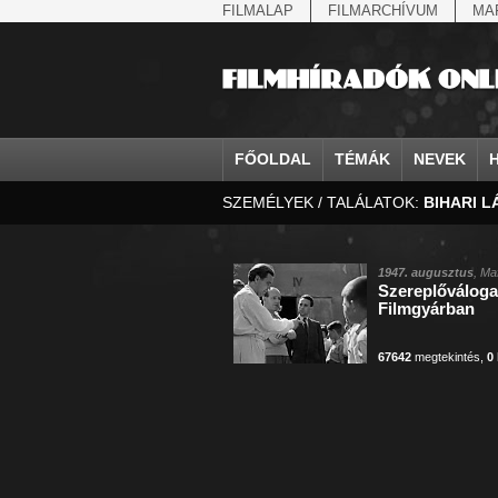
FILMALAP
FILMARCHÍVUM
MA
FŐOLDAL
TÉMÁK
NEVEK
SZEMÉLYEK / TALÁLATOK:
BIHARI 
agrárium
IV. Béla, magyar királ...
Aarau
állatvilág
Aczél Ilona
Addisz-Abeba
államfő
Aarons-Hughes, Ruth
Abapuszta
amerikai magya
Ádám Zoltán
Adony
államfő
Abay Nemes Oszkár
Abesszínia
Anschluss
Ady Endre
Adria
államosítás
Abe Nobuyuki
Abony
antant
Agárdi Gábor
Adua
1947. augusztus
, Ma
Szereplőváloga
Állatkert
Aczél György
Ácsteszér
antant
Ágotai Géza, dr.
Afrika
Filmgyárban
67642
megtekintés
,
0