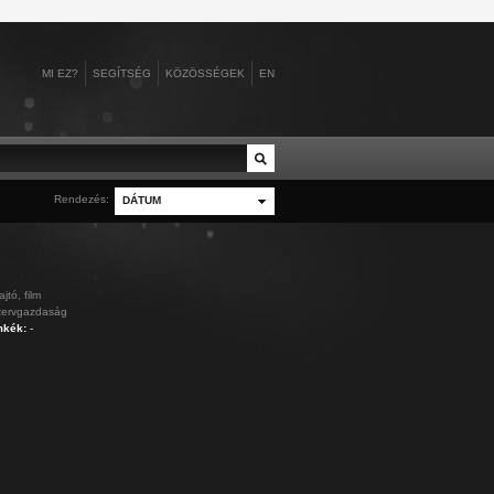
MI EZ?
SEGÍTSÉG
KÖZÖSSÉGEK
EN
no
Rendezés:
baromfitenyésztés
Álgyai Pál
Alsóverecke
DÁTUM
ztúriai herceg
tő
Baross Szövetség
Alice gloucesteri herce...
Alvik
II., spanyol ...
Belföld
Aljechin, Alekszandr
Amerika
hlquist
belpolitika
Almásy László
Amszterdam
t
 Sándor, alsók...
d
bemutatók
Almásy Pál
Angkorvat
ajtó,
film
tervgazdaság
mkék:
-