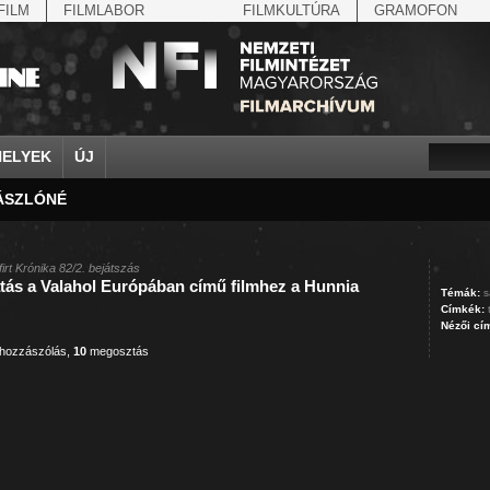
FILM
FILMLABOR
FILMKULTÚRA
GRAMOFON
HELYEK
ÚJ
LÁSZLÓNÉ
Antikomintern Paktum
Ahn Eak-tai
Aintree
arisztokrácia
Albert Ferenc Habsburg?...
Albertfalva
avatás
Alfieri, Di
Allgäu
rok
antiszemitizmus
Aimone savoya-aostai he...
Aknaszlatina
arisztokraták
Albert, I., belga királ...
Alcsút
bajusz
Alfonz as
Almásfüzi
április 4.
Aimone spoletoi herceg
Akszum
árucsere
Albert, II., belga kirá...
Alexandria
baleset
Alfonz, XI
Alpár
április 4.
Albert Ferenc
Alag
atlétika
Albert, Jean
Alföld
baloldal
Alfred, Da
Alpok
firt Krónika 82/2. bejátszás
tás a Valahol Európában című filmhez a Hunnia
arisztokrácia
Albert Ferenc Habsburg-...
Albánia
atlétika
Alexits György
Algyő
bányásza
Álgya-Pap
Alsóleper
Témák:
s
Címkék:
Nézői cí
hozzászólás
,
10
megosztás