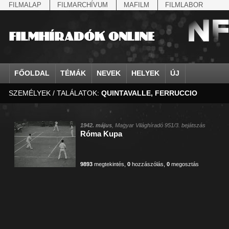
FILMALAP
FILMARCHÍVUM
MAFILM
FILMLABOR
FŐOLDAL
TÉMÁK
NEVEK
HELYEK
ÚJ
SZEMÉLYEK / TALÁLATOK:
QUINTAVALLE, FERRUCCIO
agrárium
IV. Béla, magyar királ...
Aarau
állatvilág
Aczél Ilona
Addisz-Abeba
Antikomintern Pakt
Ahn Eak-tai
Aintree
államfő
Aarons-Hughes, Ruth
Abapuszta
amerikai magyarok
Ádám Zoltán
Adony
antiszemitizmus
Aimone savoya-aosta
Aknaszlatina
államfő
Abay Nemes Oszkár
Abesszínia
Anschluss
Ady Endre
Adria
április 4.
Aimone spoletoi her
Akszum
államosítás
Abe Nobuyuki
Abony
antant
Agárdi Gábor
Adua
április 4.
Albert Ferenc
Alag
1942. május
, Magyar Világhíradó 951/3. bejátszás
Róma Kupa
Állatkert
Aczél György
Ácsteszér
antant
Ágotai Géza, dr.
Afrika
arisztokrácia
Albert Ferenc Habsbu
Albánia
9893
megtekintés
,
0
hozzászólás
,
0
megosztás