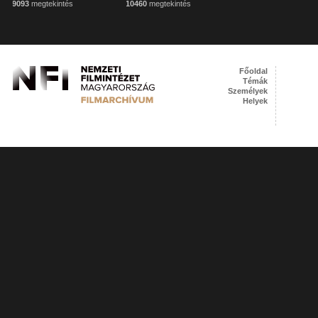
9093
megtekintés
10460
megtekintés
Főoldal
Témák
Személyek
Helyek