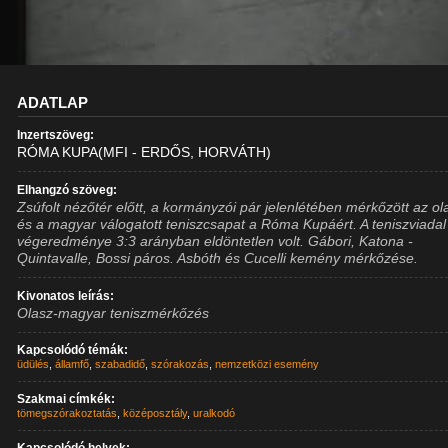
ADATLAP
Inzertszöveg:
RÓMA KUPA(MFI - ERDŐS, HORVÁTH)
Elhangzó szöveg:
Zsúfolt nézőtér előtt, a kormányzói pár jelenlétében mérkőzött az ol
és a magyar válogatott teniszcsapat a Róma Kupáért. A teniszviadal
végeredménye 3:3 arányban eldöntetlen volt. Gábori, Katona -
Quintavalle, Bossi páros. Asbóth és Cucelli kemény mérkőzése.
Kivonatos leírás:
Olasz-magyar teniszmérkőzés
Kapcsolódó témák:
üdülés
,
államfő
,
szabadidő
,
szórakozás
,
nemzetközi esemény
Szakmai címkék:
tömegszórakoztatás
,
középosztály
,
uralkodó