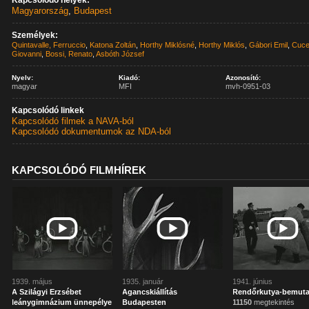
Kapcsolódó helyek:
Magyarország
,
Budapest
Személyek:
Quintavalle, Ferruccio
,
Katona Zoltán
,
Horthy Miklósné
,
Horthy Miklós
,
Gábori Emil
,
Cucel
Giovanni
,
Bossi, Renato
,
Asbóth József
Nyelv:
Kiadó:
Azonosító:
magyar
MFI
mvh-0951-03
Kapcsolódó linkek
Kapcsolódó filmek a NAVA-ból
Kapcsolódó dokumentumok az NDA-ból
KAPCSOLÓDÓ FILMHÍREK
1939. május
1935. január
1941. június
A Szilágyi Erzsébet
Agancskiállítás
Rendőrkutya-bemut
leánygimnázium ünnepélye
Budapesten
11150
megtekintés