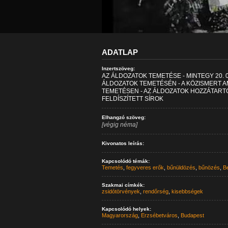
ADATLAP
Inzertszöveg:
AZ ÁLDOZATOK TEMETÉSE - MINTEGY 20. 
ÁLDOZATOK TEMETÉSÉN - A KÖZISMERT A
TEMETÉSEN - AZ ÁLDOZATOK HOZZÁTARTO
FELDÍSZÍTETT SÍROK
Elhangzó szöveg:
[végig néma]
Kivonatos leírás:
Kapcsolódó témák:
Temetés
,
fegyveres erők
,
bűnüldözés
,
bűnözés
,
Be
Szakmai címkék:
zsidótörvények
,
rendőrség
,
kisebbségek
Kapcsolódó helyek:
Magyarország
,
Erzsébetváros
,
Budapest