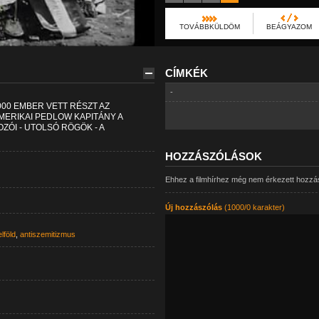
TOVÁBBKÜLDÖM
BEÁGYAZOM
CÍMKÉK
-
000 EMBER VETT RÉSZT AZ
MERIKAI PEDLOW KAPITÁNY A
ZÓI - UTOLSÓ RÖGÖK - A
HOZZÁSZÓLÁSOK
Ehhez a filmhírhez még nem érkezett hozzá
Új hozzászólás
(1000/0 karakter)
lföld
,
antiszemitizmus