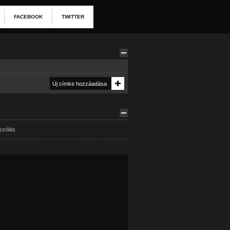
FACEBOOK
TWITTER
szólás.