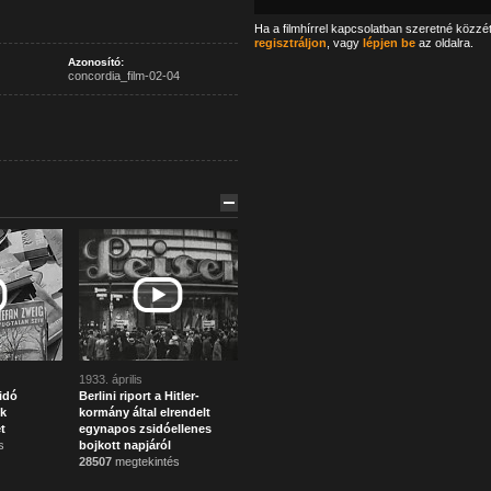
Ha a filmhírrel kapcsolatban szeretné közzé
regisztráljon
, vagy
lépjen be
az oldalra.
Azonosító:
concordia_film-02-04
1933. április
idó
Berlini riport a Hitler-
k
kormány által elrendelt
t
egynapos zsidóellenes
s
bojkott napjáról
28507
megtekintés