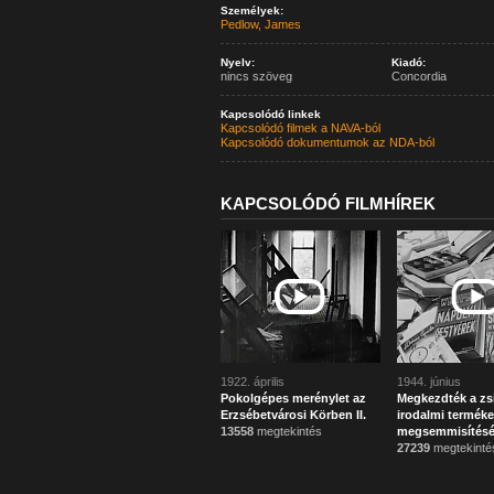
Személyek:
Pedlow, James
Nyelv:
Kiadó:
nincs szöveg
Concordia
Kapcsolódó linkek
Kapcsolódó filmek a NAVA-ból
Kapcsolódó dokumentumok az NDA-ból
KAPCSOLÓDÓ FILMHÍREK
1922. április
1944. június
Pokolgépes merénylet az
Megkezdték a zs
Erzsébetvárosi Körben II.
irodalmi terméke
13558
megtekintés
megsemmisítésé
27239
megtekinté