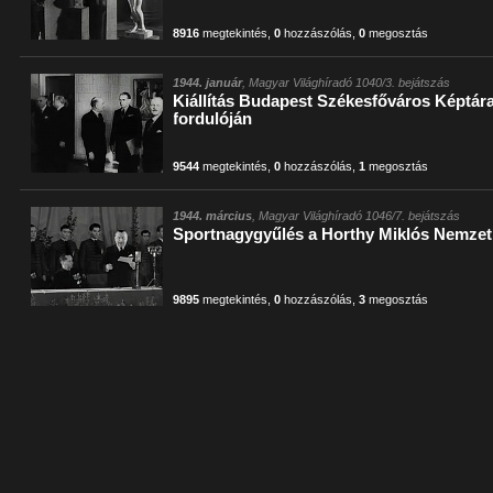
8916
megtekintés
,
0
hozzászólás
,
0
megosztás
1944. január
, Magyar Világhíradó 1040/3. bejátszás
Kiállítás Budapest Székesfőváros Képtára
fordulóján
9544
megtekintés
,
0
hozzászólás
,
1
megosztás
1944. március
, Magyar Világhíradó 1046/7. bejátszás
Sportnagygyűlés a Horthy Miklós Nemzet
9895
megtekintés
,
0
hozzászólás
,
3
megosztás