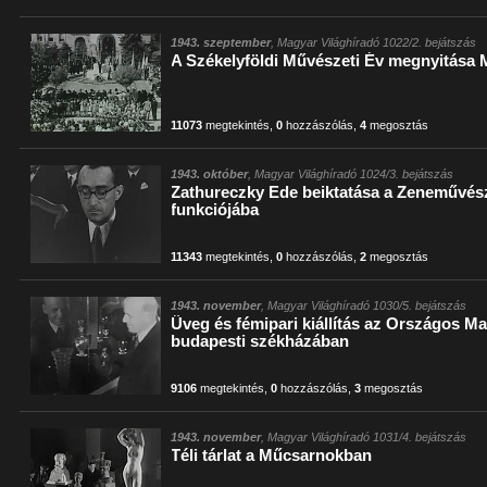
1943. szeptember
, Magyar Világhíradó 1022/2. bejátszás
A Székelyföldi Művészeti Év megnyitása
11073
megtekintés
,
0
hozzászólás
,
4
megosztás
1943. október
, Magyar Világhíradó 1024/3. bejátszás
Zathureczky Ede beiktatása a Zeneművész
funkciójába
11343
megtekintés
,
0
hozzászólás
,
2
megosztás
1943. november
, Magyar Világhíradó 1030/5. bejátszás
Üveg és fémipari kiállítás az Országos M
budapesti székházában
9106
megtekintés
,
0
hozzászólás
,
3
megosztás
1943. november
, Magyar Világhíradó 1031/4. bejátszás
Téli tárlat a Műcsarnokban