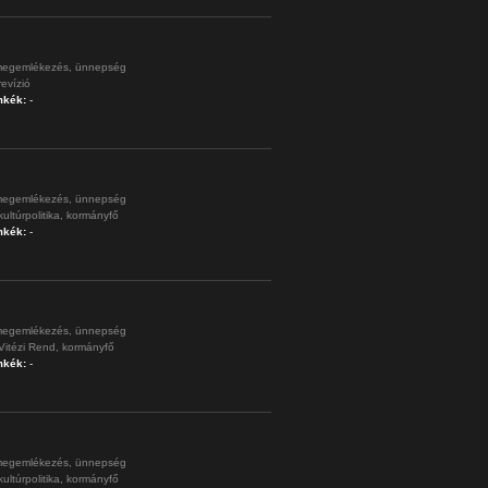
egemlékezés,
ünnepség
revízió
mkék:
-
egemlékezés,
ünnepség
kultúrpolitika,
kormányfő
mkék:
-
egemlékezés,
ünnepség
Vitézi Rend,
kormányfő
mkék:
-
egemlékezés,
ünnepség
kultúrpolitika,
kormányfő