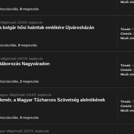
Nézői cí
hozzászólás
,
8
megosztás
Világhíradó 1003/6. bejátszás
a bolgár hősi halottak emlékére Újvárosházán
Témák:
F
Címkék:
Nézői cí
ozzászólás
,
0
megosztás
Világhíradó 1007/9. bejátszás
ztáborozás Nagyváradon
Témák:
m
Címkék:
Nézői cí
hozzászólás
,
2
megosztás
agyar Világhíradó 1019/3. bejátszás
Elemér, a Magyar Tűzharcos Szövetség alelnökének
Témák:
T
Címkék:
Nézői cí
hozzászólás
,
0
megosztás
yar Világhíradó 1027/5. bejátszás