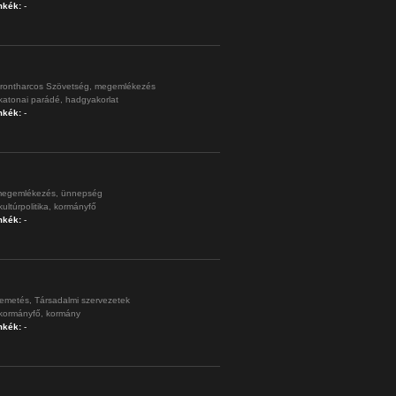
mkék:
-
rontharcos Szövetség,
megemlékezés
katonai parádé,
hadgyakorlat
mkék:
-
egemlékezés,
ünnepség
kultúrpolitika,
kormányfő
mkék:
-
emetés,
Társadalmi szervezetek
kormányfő,
kormány
mkék:
-