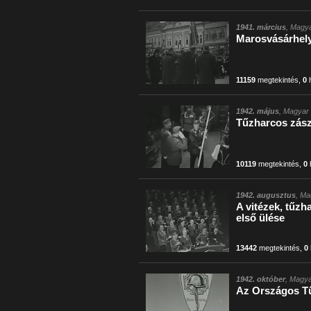
1941. március
, Magya
Marosvásárhel
11159
megtekintés
,
0
h
1942. május
, Magyar 
Tűzharcos zász
10119
megtekintés
,
0
1942. augusztus
, Ma
A vitézek, tűz
első ülése
13442
megtekintés
,
0
1942. október
, Magya
Az Országos Tű