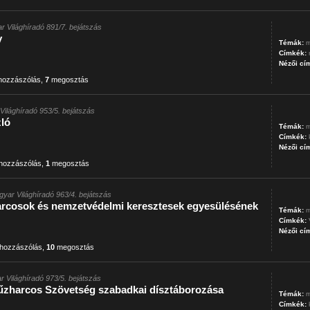
r Világhíradó 891/7. bejátszás
y
Témák:
m
Címkék:
Nézői cí
ozzászólás
,
7
megosztás
Világhíradó 953/5. bejátszás
ló
Témák:
m
Címkék:
Nézői cí
hozzászólás
,
1
megosztás
gyar Világhíradó 963/4. bejátszás
harcosok és nemzetvédelmi keresztesek egyesülésének
Témák:
m
Címkék:
Nézői cí
hozzászólás
,
10
megosztás
r Világhíradó 973/5. bejátszás
zharcos Szövetség szabadkai dísztáborozása
Témák:
m
Címkék: