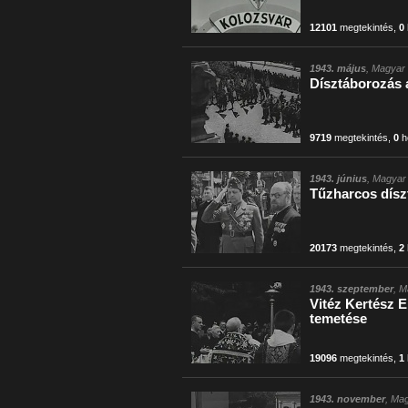
12101
megtekintés
,
0
1943. május
, Magyar 
Dísztáborozás 
9719
megtekintés
,
0
h
1943. június
, Magyar 
Tűzharcos dís
20173
megtekintés
,
2
1943. szeptember
, M
Vitéz Kertész 
temetése
19096
megtekintés
,
1
1943. november
, Mag