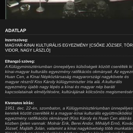
ADATLAP
Inzertszöveg:
MAGYAR-KINAI KULTURÁLIS EGYEZMÉNY [CSŐKE JÓZSEF, TÖ
VIDOR, NAGY LÁSZLÓ]
Elhangzó szöveg:
A Külügyminisztériumban ünnepélyes külsőségek között cserélték ki
kínai-magyar kulturális egyezmény ratifikációs okmányait. Az egye
Huan Cen, a Kínai Népköztársaság magyarországi nagykövete és
magyar részről Kiss Károly külügyminiszter írta alá. A kulturális
egyezmény újabb nagy lépés a kínai és magyar nép baráti
kapcsolatainak elmélyítésére, kultúrájának kölcsönös megismerésér
Kivonatos leírás:
1951. dec. 22-én, szombaton, a Külügyminisztériumban ünnepélyes
keretek között cserélték ki a magyar-kínai kulturális együttműködési
egyezmény ratifikációs okmányait (Kiss Károly és Huan Cen aláírás
közben (jelen vannak: Molnár Erik, Berei Andor, Mihályfi Ernő, Ková
József, Majláth Jolán, valamint a kínai nagykövetség több munkatár