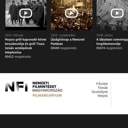
1924. február
1918. szeptember
1948. június
Hoyos gróf kaposvári követ
Újságírónap a Nemzeti
A lábatlani cementgy
beszámolója és gróf Tisza
Parkban
forgókemencéje
István arcképének
59449
megtekintés
81674
megtekintés
leleplezése
80412
megtekintés
Főoldal
Témák
Személyek
Helyek