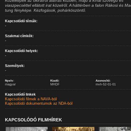
Közelképek az okiratról aláírás közben, majd a kínai szövegű és
viaszpecséttel ellátott irat közelről. A háttérben a falon Rákosi és M
tung fényképe. Kézfogások, pohárköszöntő.
Kapcsolódó témák:
-
Szakmai címkék:
-
Kapcsolódó helyek:
-
Személyek:
-
Nyelv:
Kiadó:
Azonosító:
magyar
MHDF
mvh-52-01-01
Kapcsolódó linkek
Kapcsolódó filmek a NAVA-ból
Kapcsolódó dokumentumok az NDA-ból
KAPCSOLÓDÓ FILMHÍREK