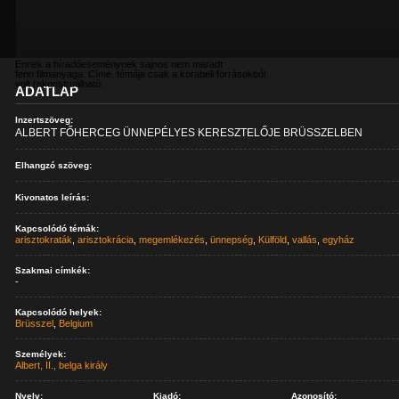
Ennek a híradóeseménynek sajnos nem maradt
fenn filmanyaga. Címe, témája csak a korabeli forrásokból
volt rekonstruálható.
ADATLAP
Inzertszöveg:
ALBERT FŐHERCEG ÜNNEPÉLYES KERESZTELŐJE BRÜSSZELBEN
Elhangzó szöveg:
Kivonatos leírás:
Kapcsolódó témák:
arisztokraták
,
arisztokrácia
,
megemlékezés
,
ünnepség
,
Külföld
,
vallás
,
egyház
Szakmai címkék:
-
Kapcsolódó helyek:
Brüsszel
,
Belgium
Személyek:
Albert, II., belga király
Nyelv:
Kiadó:
Azonosító: