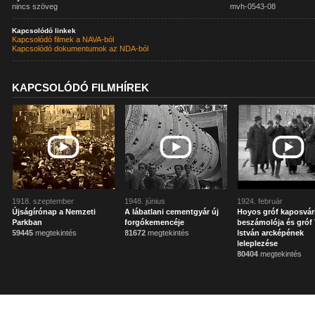
nincs szöveg
mvh-0543-08
Kapcsolódó linkek
Kapcsolódó filmek a NAVA-ból
Kapcsolódó dokumentumok az NDA-ból
KAPCSOLÓDÓ FILMHÍREK
1918. szeptember
1948. június
1924. február
Újságírónap a Nemzeti
A lábatlani cementgyár új
Hoyos gróf kaposvár
Parkban
forgókemencéje
beszámolója és gróf 
59445
megtekintés
81672
megtekintés
István arcképének
leleplezése
80404
megtekintés