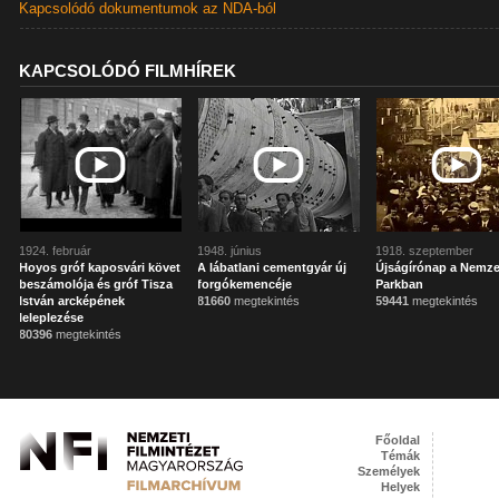
Kapcsolódó dokumentumok az NDA-ból
KAPCSOLÓDÓ FILMHÍREK
1924. február
1948. június
1918. szeptember
Hoyos gróf kaposvári követ
A lábatlani cementgyár új
Újságírónap a Nemze
beszámolója és gróf Tisza
forgókemencéje
Parkban
István arcképének
81660
megtekintés
59441
megtekintés
leleplezése
80396
megtekintés
Főoldal
Témák
Személyek
Helyek