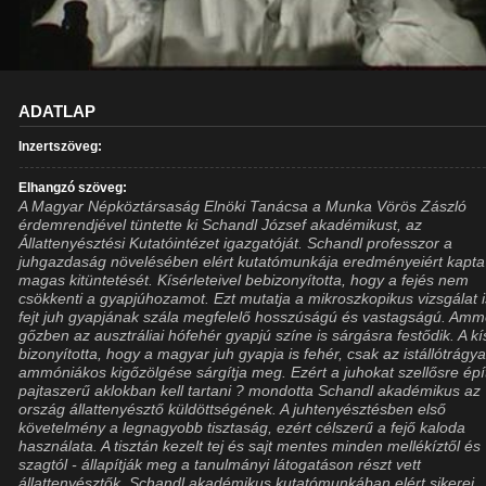
ADATLAP
Inzertszöveg:
Elhangzó szöveg:
A Magyar Népköztársaság Elnöki Tanácsa a Munka Vörös Zászló
érdemrendjével tüntette ki Schandl József akadémikust, az
Állattenyésztési Kutatóintézet igazgatóját. Schandl professzor a
juhgazdaság növelésében elért kutatómunkája eredményeiért kapta
magas kitüntetését. Kísérleteivel bebizonyította, hogy a fejés nem
csökkenti a gyapjúhozamot. Ezt mutatja a mikroszkopikus vizsgálat i
fejt juh gyapjának szála megfelelő hosszúságú és vastagságú. Amm
gőzben az ausztráliai hófehér gyapjú színe is sárgásra festődik. A kí
bizonyította, hogy a magyar juh gyapja is fehér, csak az istállótrágy
ammóniákos kigőzölgése sárgítja meg. Ezért a juhokat szellősre épít
pajtaszerű aklokban kell tartani ? mondotta Schandl akadémikus az
ország állattenyésztő küldöttségének. A juhtenyésztésben első
követelmény a legnagyobb tisztaság, ezért célszerű a fejő kaloda
használata. A tisztán kezelt tej és sajt mentes minden mellékíztől és
szagtól - állapítják meg a tanulmányi látogatáson részt vett
állattenyésztők. Schandl akadémikus kutatómunkában elért sikerei