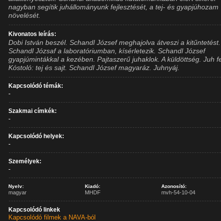
nagyban segítik juhállományunk fejlesztését, a tej- és gyapjúhozam
növelését.
Kivonatos leírás:
Dobi István beszél. Schandl József meghajolva átveszi a kitűntetést.
Schandl Józsaf a laboratóriumban, kísérletezik. Schandl József
gyapjúmintákkal a kezében. Pajtaszerű juhaklok. A küldöttség. Juh f
Kóstoló: tej és sajt. Schandl József magyaráz. Juhnyáj.
Kapcsolódó témák:
-
Szakmai címkék:
-
Kapcsolódó helyek:
-
Személyek:
-
Nyelv:
Kiadó:
Azonosító:
magyar
MHDF
mvh-54-10-04
Kapcsolódó linkek
Kapcsolódó filmek a NAVA-ból