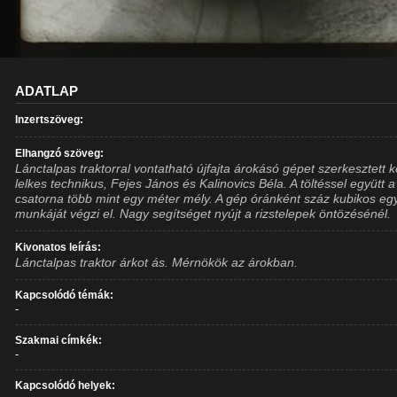
ADATLAP
Inzertszöveg:
Elhangzó szöveg:
Lánctalpas traktorral vontatható újfajta árokásó gépet szerkesztett k
lelkes technikus, Fejes János és Kalinovics Béla. A töltéssel együtt a
csatorna több mint egy méter mély. A gép óránként száz kubikos eg
munkáját végzi el. Nagy segítséget nyújt a rizstelepek öntözésénél.
Kivonatos leírás:
Lánctalpas traktor árkot ás. Mérnökök az árokban.
Kapcsolódó témák:
-
Szakmai címkék:
-
Kapcsolódó helyek: