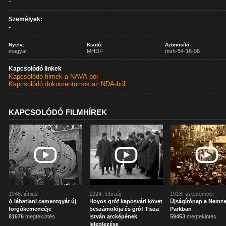
-
Személyek:
-
Nyelv:
Kiadó:
Azonosító:
magyar
MHDF
mvh-54-16-06
Kapcsolódó linkek
Kapcsolódó filmek a NAVA-ból
Kapcsolódó dokumentumok az NDA-ból
KAPCSOLÓDÓ FILMHÍREK
1948. június
1924. február
1918. szeptember
A lábatlani cementgyár új
Hoyos gróf kaposvári követ
Újságírónap a Nemze
forgókemencéje
beszámolója és gróf Tisza
Parkban
81676
megtekintés
István arcképének
59453
megtekintés
leleplezése