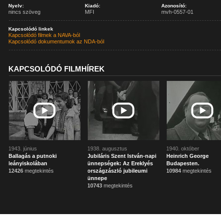
Nyelv:
Kiadó:
Azonosító:
nincs szöveg
MFI
mvh-0557-01
Kapcsolódó linkek
Kapcsolódó filmek a NAVA-ból
Kapcsolódó dokumentumok az NDA-ból
KAPCSOLÓDÓ FILMHÍREK
1943. június
1938. augusztus
1940. október
Ballagás a putnoki
Jubiláris Szent István-napi
Heinrich George
leányiskolában
ünnepségek: Az Ereklyés
Budapesten.
12426
megtekintés
országzászló jubileumi
10984
megtekintés
ünnepe
10743
megtekintés