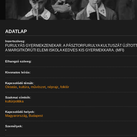
ADATLAP
Inzertszöveg:
FURULYÁS GYERMEKZENEKAR. A PÁSZTORFURULYA KULTUSZÁT ÚJÍTOTT
A MARGITKÖRÚTI ELEMI ISKOLA KEDVES KIS GYERMEKKARA. (MFI)
Elhangzó szöveg:
Kivonatos leírás:
Kapcsolódó témák:
Oktatás
,
kultúra
,
művészet
,
néprajz
,
folklór
Szakmai címkék:
kultúrpolitika
Kapcsolódó helyek:
Magyarország
,
Budapest
Személyek:
-