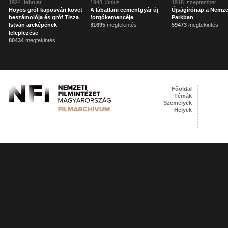
1924. február
1948. június
1918. szeptember
Hoyos gróf kaposvári követ
A lábatlani cementgyár új
Újságírónap a Nemze
beszámolója és gróf Tisza
forgókemencéje
Parkban
István arcképének
81695
megtekintés
59473
megtekintés
leleplezése
80434
megtekintés
Főoldal
Témák
Személyek
Helyek