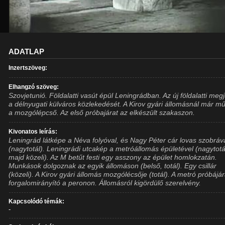
ADATLAP
Inzertszöveg:
Elhangzó szöveg:
Szovjetunió. Földalatti vasút épül Leningrádban. Az új földalatti megj
a délnyugati külváros közlekedését. A Kirov gyári állomásnál már m
a mozgólépcső. Az első próbajárat az elkészült szakaszon.
Kivonatos leírás:
Leningrád látképe a Néva folyóval, és Nagy Péter cár lovas szobráv
(nagytotál). Leningrádi utcakép a metróállomás épületével (nagytotá
majd közeli). Az M betűt festi egy asszony az épület homlokzatán.
Munkások dolgoznak az egyik állomáson (belső, totál). Egy csillár
(közeli). A Kirov gyári állomás mozgólécsője (totál). A metró próbájár
forgalomirányító a peronon. Állomásról kigördülő szerelvény.
Kapcsolódó témák:
-