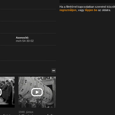
Ha a filmhírrel kapcsolatban szeretné közzé
regisztráljon
, vagy
lépjen be
az oldalra.
Azonosító:
mvh-54-30-02
1948. június