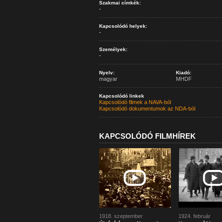
Szakmai címkék:
-
Kapcsolódó helyek:
-
Személyek:
-
Nyelv:
Kiadó:
magyar
MHDF
Kapcsolódó linkek
Kapcsolódó filmek a NAVA-ból
Kapcsolódó dokumentumok az NDA-ból
KAPCSOLÓDÓ FILMHÍREK
1918. szeptember
1924. február