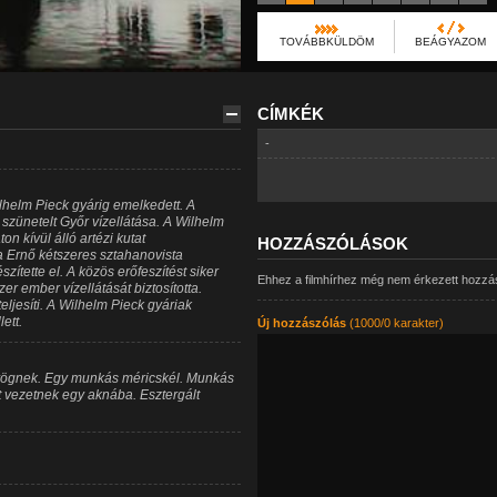
TOVÁBBKÜLDÖM
BEÁGYAZOM
CÍMKÉK
-
helm Pieck gyárig emelkedett. A
g szünetelt Győr vízellátása. A Wilhelm
n kívül álló artézi kutat
HOZZÁSZÓLÁSOK
Ernő kétszeres sztahanovista
zítette el. A közös erőfeszítést siker
Ehhez a filmhírhez még nem érkezett hozzá
er ember vízellátását biztosította.
ljesíti. A Wilhelm Pieck gyáriak
ett.
Új hozzászólás
(1000/0 karakter)
ürögnek. Egy munkás méricskél. Munkás
 vezetnek egy aknába. Esztergált