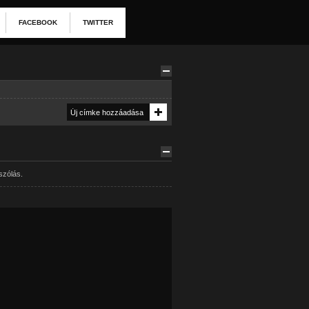
FACEBOOK
TWITTER
szólás.