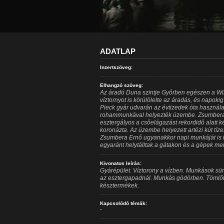
ADATLAP
Inzertszöveg:
Elhangzó szöveg:
Az áradó Duna szintje Győrben egészen a Wil
víztornyot is körülölelte az áradás, és napoki
Pieck gyár udvarán az évtizedek óta használato
rohammunkával helyezték üzembe. Zsumbera 
esztergályos a csőelágazást rekordidő alatt kés
koronázta. Az üzembe helyezett artézi kút tízez
Zsumbera Ernő ugyanakkor napi munkáját is te
egyaránt helytálltak a gátakon és a gépek mell
Kivonatos leírás:
Gyárépület. Víztorony a vízben. Munkások s
az esztergapadnál. Munkás gödörben. Tömlőt
késztermékek.
Kapcsolódó témák:
-