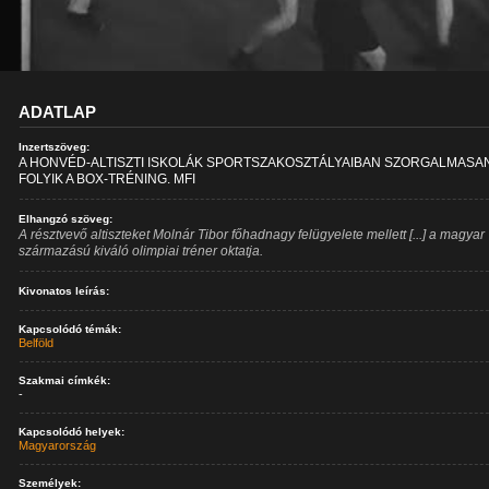
ADATLAP
Inzertszöveg:
A HONVÉD-ALTISZTI ISKOLÁK SPORTSZAKOSZTÁLYAIBAN SZORGALMASA
FOLYIK A BOX-TRÉNING. MFI
Elhangzó szöveg:
A résztvevő altiszteket Molnár Tibor főhadnagy felügyelete mellett [...] a magyar
származású kiváló olimpiai tréner oktatja.
Kivonatos leírás:
Kapcsolódó témák:
Belföld
Szakmai címkék:
-
Kapcsolódó helyek:
Magyarország
Személyek: