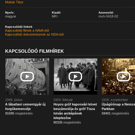
Molnár Tibor
Nyelv:
Kiadó:
Azonosító:
magyar
MFI
mvh-0418-02
Kapcsolódó linkek
Kapcsolódó filmek a NAVA-ból
Kapcsolódó dokumentumok az NDA-ból
KAPCSOLÓDÓ FILMHÍREK
1948. június
1924. február
1918. szeptember
A lábatlani cementgyár új
Hoyos gróf kaposvári követ
Újságírónap a Nemze
forgókemencéje
beszámolója és gróf Tisza
Parkban
81595
megtekintés
István arcképének
59401
megtekintés
leleplezése
80335
megtekintés