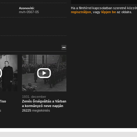
Ha a filmhírrel kapcsolatban szeretné közzé
Azonosító:
mvh-0567-05
regisztráljon
, vagy
lépjen be
az oldalra.
1931. december
Tiso
Zenés őrségváltás a Várban
a kormányzó neve napján
s
26225
megtekintés