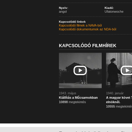
Nyelv:
Kiadó:
angol
Ufatonwoche
Kapcsolódó linkek
Kapcsolódó filmek a NAVA-ból
Kapcsolódó dokumentumok az NDA-ból
KAPCSOLÓDÓ FILMHÍREK
1943. május
1940. január
Kiállítás a Műcsarnokban
A magyar követ 
10898
megtekintés
elnöknél.
10555
megtekinté