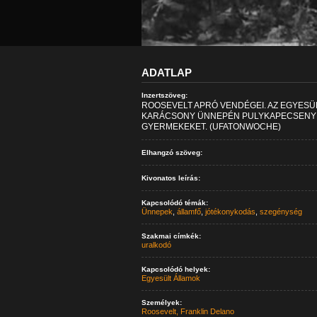
ADATLAP
Inzertszöveg:
ROOSEVELT APRÓ VENDÉGEI. AZ EGYESÜ
KARÁCSONY ÜNNEPÉN PULYKAPECSENYÉ
GYERMEKEKET. (UFATONWOCHE)
Elhangzó szöveg:
Kivonatos leírás:
Kapcsolódó témák:
Ünnepek
,
államfő
,
jótékonykodás
,
szegénység
Szakmai címkék:
uralkodó
Kapcsolódó helyek:
Egyesült Államok
Személyek:
Roosevelt, Franklin Delano