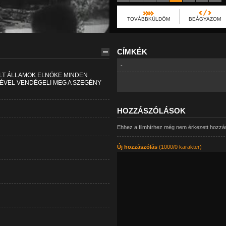
TOVÁBBKÜLDÖM
BEÁGYAZOM
CÍMKÉK
-
LT ÁLLAMOK ELNÖKE MINDEN
VEL VENDÉGELI MEG A SZEGÉNY
HOZZÁSZÓLÁSOK
Ehhez a filmhírhez még nem érkezett hozzá
Új hozzászólás
(1000/0 karakter)