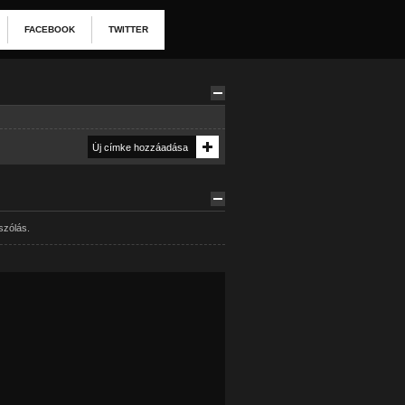
FACEBOOK
TWITTER
szólás.