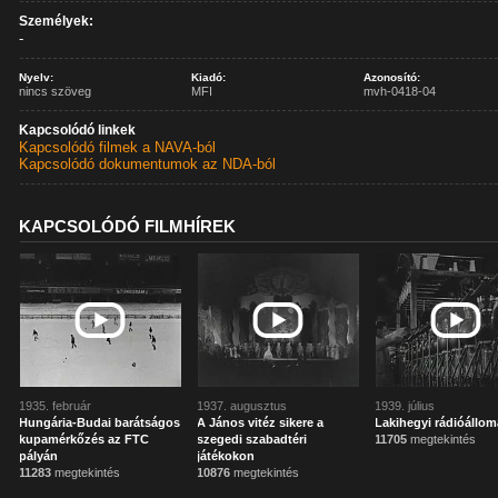
Személyek:
-
Nyelv:
Kiadó:
Azonosító:
nincs szöveg
MFI
mvh-0418-04
Kapcsolódó linkek
Kapcsolódó filmek a NAVA-ból
Kapcsolódó dokumentumok az NDA-ból
KAPCSOLÓDÓ FILMHÍREK
1935. február
1937. augusztus
1939. július
Hungária-Budai barátságos
A János vitéz sikere a
Lakihegyi rádióállom
kupamérkőzés az FTC
szegedi szabadtéri
11705
megtekintés
pályán
játékokon
11283
megtekintés
10876
megtekintés