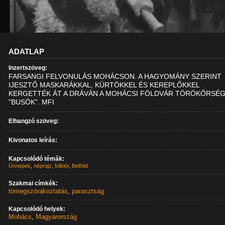
ADATLAP
Inzertszöveg:
FARSANGI FELVONULÁS MOHÁCSON. A HAGYOMÁNY SZERINT
IJESZTŐ MASKARÁKKAL, KÜRTÖKKEL ÉS KEREPLŐKKEL
KERGETTÉK ÁT A DRÁVÁN A MOHÁCSI FÖLDVÁR TÖRÖKŐRSÉG
"BUSÓK". MFI
Elhangzó szöveg:
Kivonatos leírás:
Kapcsolódó témák:
Ünnepek
,
néprajz
,
folklór
,
Belföld
Szakmai címkék:
tömegszórakoztatás
,
parasztság
Kapcsolódó helyek:
Mohács
,
Magyarország