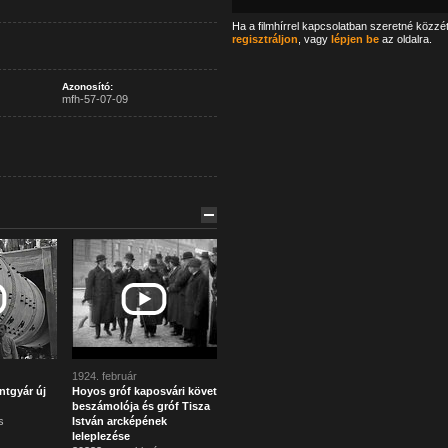
Ha a filmhírrel kapcsolatban szeretné közzé
regisztráljon
, vagy
lépjen be
az oldalra.
Azonosító:
mfh-57-07-09
1924. február
ntgyár új
Hoyos gróf kaposvári követ
beszámolója és gróf Tisza
s
István arcképének
leleplezése