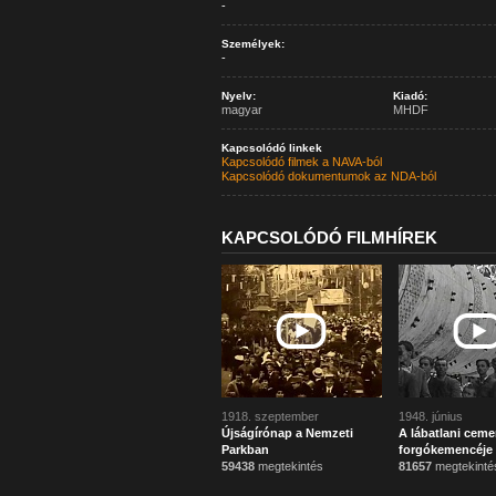
-
Személyek:
-
Nyelv:
Kiadó:
magyar
MHDF
Kapcsolódó linkek
Kapcsolódó filmek a NAVA-ból
Kapcsolódó dokumentumok az NDA-ból
KAPCSOLÓDÓ FILMHÍREK
1918. szeptember
1948. június
Újságírónap a Nemzeti
A lábatlani ceme
Parkban
forgókemencéje
59438
megtekintés
81657
megtekinté