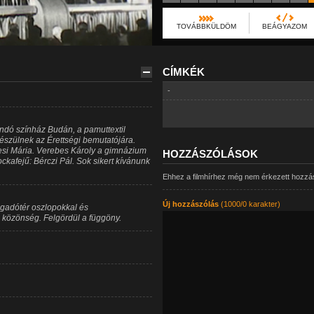
TOVÁBBKÜLDÖM
BEÁGYAZOM
CÍMKÉK
-
landó színház Budán, a pamuttextil
észülnek az Érettségi bemutatójára.
esi Mária. Verebes Károly a gimnázium
HOZZÁSZÓLÁSOK
ckafejű: Bérczi Pál. Sok sikert kívánunk
Ehhez a filmhírhez még nem érkezett hozzá
Új hozzászólás
(1000/0 karakter)
ogadótér oszlopokkal és
 közönség. Felgördül a függöny.