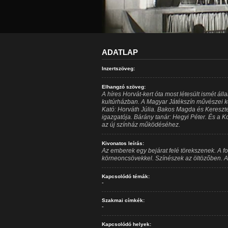
ADATLAP
Inzertszöveg:
Elhangzó szöveg:
A híres Horvát-kert óta most létesült ismét ál
kultúrházban. A Magyar Játékszín művészei k
Kató: Horváth Júlia. Bakos Magda és Kereszt
igazgatója. Bárány tanár: Hegyi Péter. És a Ko
az új színház működéséhez.
Kivonatos leírás:
Az emberek egy bejárat felé törekszenek. A f
körneoncsövekkel. Színészek az öltözőben. A
Kapcsolódó témák:
-
Szakmai címkék:
-
Kapcsolódó helyek: