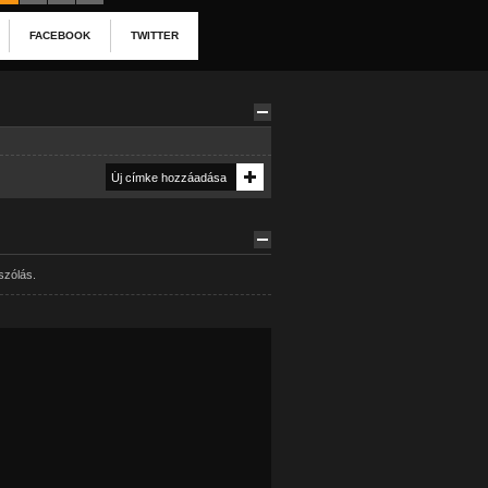
FACEBOOK
TWITTER
szólás.