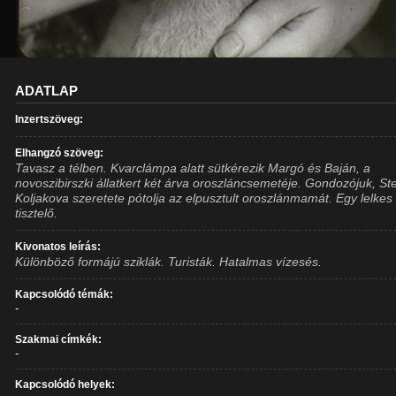
ADATLAP
Inzertszöveg:
Elhangzó szöveg:
Tavasz a télben. Kvarclámpa alatt sütkérezik Margó és Baján, a
novoszibirszki állatkert két árva oroszláncsemetéje. Gondozójuk, Ste
Koljakova szeretete pótolja az elpusztult oroszlánmamát. Egy lelkes
tisztelő.
Kivonatos leírás:
Különböző formájú sziklák. Turisták. Hatalmas vízesés.
Kapcsolódó témák:
-
Szakmai címkék:
-
Kapcsolódó helyek: