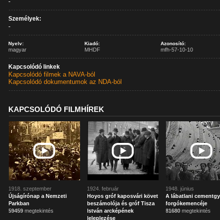
-
Személyek:
-
Nyelv:
Kiadó:
Azonosító:
magyar
MHDF
mfh-57-10-10
Kapcsolódó linkek
Kapcsolódó filmek a NAVA-ból
Kapcsolódó dokumentumok az NDA-ból
KAPCSOLÓDÓ FILMHÍREK
1918. szeptember
1924. február
1948. június
Újságírónap a Nemzeti
Hoyos gróf kaposvári követ
A lábatlani cementgy
Parkban
beszámolója és gróf Tisza
forgókemencéje
59459
megtekintés
István arcképének
81680
megtekintés
leleplezése