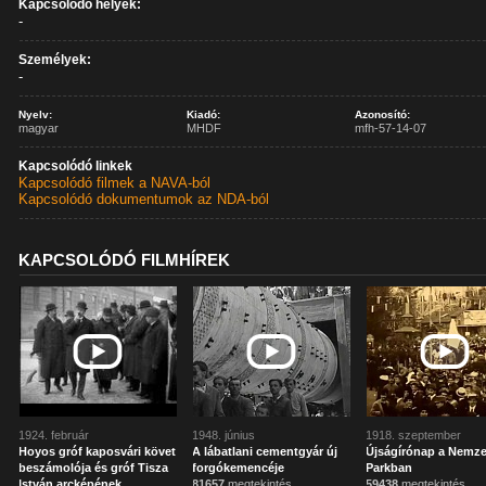
Kapcsolódó helyek:
-
Személyek:
-
Nyelv:
Kiadó:
Azonosító:
magyar
MHDF
mfh-57-14-07
Kapcsolódó linkek
Kapcsolódó filmek a NAVA-ból
Kapcsolódó dokumentumok az NDA-ból
KAPCSOLÓDÓ FILMHÍREK
1924. február
1948. június
1918. szeptember
Hoyos gróf kaposvári követ
A lábatlani cementgyár új
Újságírónap a Nemze
beszámolója és gróf Tisza
forgókemencéje
Parkban
István arcképének
81657
megtekintés
59438
megtekintés