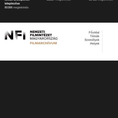
leleplezése
80388
megtekintés
Főoldal
Témák
Személyek
Helyek