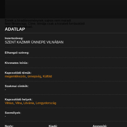
Ennek a híradóeseménynek sajnos nem maradt
fenn filmanyaga. Címe, témája csak a korabeli forrásokból
volt rekonstruálható.
ADATLAP
Inzertszöveg:
SZENT KAZIMIR ÜNNEPE VILNÁBAN
Elhangzó szöveg:
Kivonatos leírás:
Kapcsolódó témák:
megemlékezés
,
ünnepség
,
Külföld
Szakmai címkék:
-
Kapcsolódó helyek:
Vilnius
,
Vilna
,
Litvánia
,
Lengyelország
Személyek:
-
Nyelv:
Kiadó:
Azonosító: