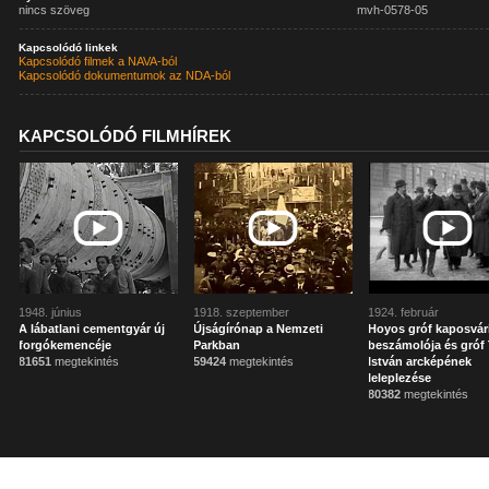
nincs szöveg
mvh-0578-05
Kapcsolódó linkek
Kapcsolódó filmek a NAVA-ból
Kapcsolódó dokumentumok az NDA-ból
KAPCSOLÓDÓ FILMHÍREK
1948. június
1918. szeptember
1924. február
A lábatlani cementgyár új
Újságírónap a Nemzeti
Hoyos gróf kaposvár
forgókemencéje
Parkban
beszámolója és gróf 
81651
megtekintés
59424
megtekintés
István arcképének
leleplezése
80382
megtekintés