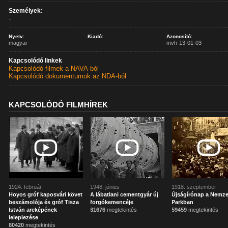
Személyek:
-
Nyelv:
Kiadó:
Azonosító:
magyar
mvh-13-01-03
Kapcsolódó linkek
Kapcsolódó filmek a NAVA-ból
Kapcsolódó dokumentumok az NDA-ból
KAPCSOLÓDÓ FILMHÍREK
1924. február
1948. június
1918. szeptember
Hoyos gróf kaposvári követ
A lábatlani cementgyár új
Újságírónap a Nemze
beszámolója és gróf Tisza
forgókemencéje
Parkban
István arcképének
81676
megtekintés
59459
megtekintés
leleplezése
80420
megtekintés