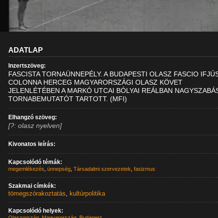
ADATLAP
Inzertszöveg:
FASCISTA TORNAÜNNEPÉLY. A BUDAPESTI OLASZ FASCIO IFJ
COLONNA HERCEG MAGYARORSZÁGI OLASZ KÖVET
JELENLÉTÉBEN A MARKÓ UTCAI BÓLYAI REÁLBAN NAGYSZABÁ
TORNABEMUTATÓT TARTOTT. (MFI)
Elhangzó szöveg:
[?: olasz nyelven]
Kivonatos leírás:
Kapcsolódó témák:
megemlékezés
,
ünnepség
,
Társadalmi szervezetek
,
fasizmus
Szakmai címkék:
tömegszórakoztatás
,
kultúrpolitika
Kapcsolódó helyek:
Olaszország
,
Magyarország
,
Budapest