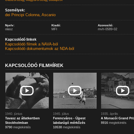
Személyek:
dei Principi Colonna, Ascanio
Nyelv:
Kiadó:
Azonosító:
olasz
MFI
mvh-0589-02
Kapcsolódó linkek
Kapcsolódó filmek a NAVA-ból
Kapcsolódó dokumentumok az NDA-ból
KAPCSOLÓDÓ FILMHÍREK
1940. június
1945. július
1935. április
Tavasz az állatkertben
Ferencváros - Újpest
A Monacói Grand Pri
Stockholmban
labdarúgó mérkőzés
8916
megtekintés
9790
megtekintés
10538
megtekintés