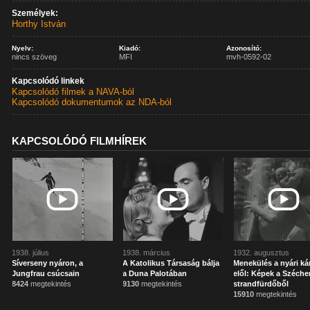
Személyek:
Horthy István
Nyelv:
Kiadó:
Azonosító:
nincs szöveg
MFI
mvh-0592-02
Kapcsolódó linkek
Kapcsolódó filmek a NAVA-ból
Kapcsolódó dokumentumok az NDA-ból
KAPCSOLÓDÓ FILMHÍREK
1938. július
1938. március
1932. augusztus
Síverseny nyáron, a
A Katolikus Társaság bálja
Menekülés a nyári ká
Jungfrau csúcsain
a Duna Palotában
elől: Képek a Széche
8424
megtekintés
9130
megtekintés
strandfürdőből
15910
megtekintés